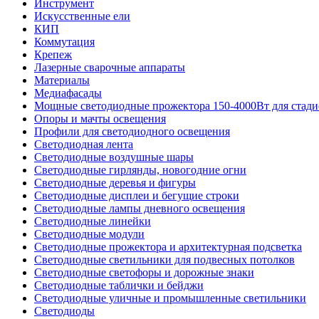
Инструмент
Искусственные ели
КИП
Коммутация
Крепеж
Лазерные сварочные аппараты
Материалы
Медиафасады
Мощные светодиодные прожектора 150-4000Вт для стади
Опоры и мачты освещения
Профили для светодиодного освещения
Светодиодная лента
Светодиодные воздушные шары
Светодиодные гирлянды, новогодние огни
Светодиодные деревья и фигуры
Светодиодные дисплеи и бегущие строки
Светодиодные лампы дневного освещения
Светодиодные линейки
Светодиодные модули
Светодиодные прожектора и архитектурная подсветка
Светодиодные светильники для подвесных потолков
Светодиодные светофоры и дорожные знаки
Светодиодные таблички и бейджи
Светодиодные уличные и промышленные светильники
Светодиоды