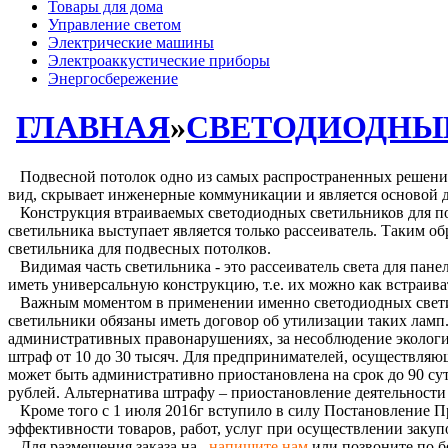
Товары для дома
Управление светом
Электрические машины
Электроаккустические приборы
Энергосбережение
ГЛАВНАЯ
»
СВЕТОДИОДНЫ
Подвесной потолок одно из самых распространенных решений 
вид, скрывает инженерные коммуникации и является основой д
Конструкция втраиваемых светодиодных светильников для под
светильника выступает является только рассеиватель. Таким о
светильника для подвесных потолков.
Видимая часть светильника - это рассеиватель света для пане
иметь универсальную конструкцию, т.е. их можно как встраив
Важным моментом в применении именно светодиодных светиль
светильники обязаны иметь договор об утилизации таких ламп.
административных правонарушениях, за несоблюдение экологи
штраф от 10 до 30 тысяч. Для предпринимателей, осуществляющ
может быть административно приостановлена на срок до 90 су
рублей. Альтернатива штрафу – приостановление деятельности 
Кроме того с 1 июля 2016г вступило в силу Постановление Пр
эффективности товаров, работ, услуг при осуществлении зак
Для размещения заказа на
,
напишите нам
или позвоните по б