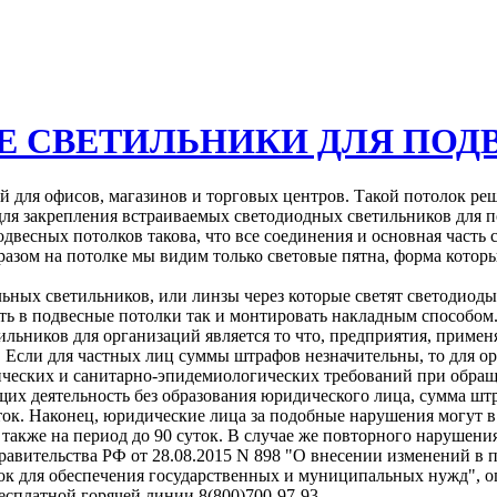
Е СВЕТИЛЬНИКИ ДЛЯ ПОД
для офисов, магазинов и торговых центров. Такой потолок реш
ля закрепления встраиваемых светодиодных светильников для п
весных потолков такова, что все соединения и основная часть
бразом на потолке мы видим только световые пятна, форма котор
льных светильников, или линзы через которые светят светодиод
ать в подвесные потолки так и монтировать накладным способом
ников для организаций является то что, предприятия, приме
 Если для частных лиц суммы штрафов незначительны, то для орг
ческих и санитарно-эпидемиологических требований при обращ
их деятельность без образования юридического лица, сумма штра
ток. Наконец, юридические лица за подобные нарушения могут в
также на период до 90 суток. В случае же повторного нарушения
авительства РФ от 28.08.2015 N 898 "О внесении изменений в 
упок для обеспечения государственных и муниципальных нужд",
есплатной горячей линии 8(800)700-97-93