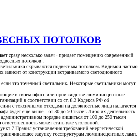
ВЕСНЫХ ПОТОЛКОВ
ает сразу несколько задач - придает помещению современный
одвесных потолков .
 светильника скрываются подвесным потолком. Видимой частью
ых зависит от конструкции встраиваемого светодиодного
ы если это точечный светильник. Некоторые светильники могут
.
няющие в своем офисе или производстве люминисцентные
анизаций в соответствии со ст. 8.2 Кодекса РФ об
ении с токсичными отходами на должностные лица налагается
фа будет еще выше – от 30 до 50 тысяч. Либо их деятельность
 административном порядке лишиться от 100 до 250 тысяч
 ответственность может стать уже уголовной.
пункт 7 Правил установления требований энергетической
 ограничивающее закупку госструктурам люминисцентных ламп.