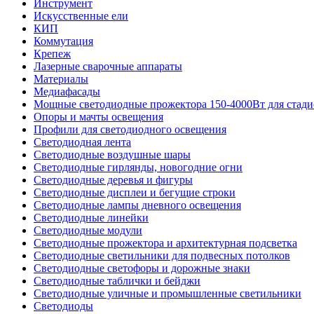
Инструмент
Искусственные ели
КИП
Коммутация
Крепеж
Лазерные сварочные аппараты
Материалы
Медиафасады
Мощные светодиодные прожектора 150-4000Вт для стади
Опоры и мачты освещения
Профили для светодиодного освещения
Светодиодная лента
Светодиодные воздушные шары
Светодиодные гирлянды, новогодние огни
Светодиодные деревья и фигуры
Светодиодные дисплеи и бегущие строки
Светодиодные лампы дневного освещения
Светодиодные линейки
Светодиодные модули
Светодиодные прожектора и архитектурная подсветка
Светодиодные светильники для подвесных потолков
Светодиодные светофоры и дорожные знаки
Светодиодные таблички и бейджи
Светодиодные уличные и промышленные светильники
Светодиоды